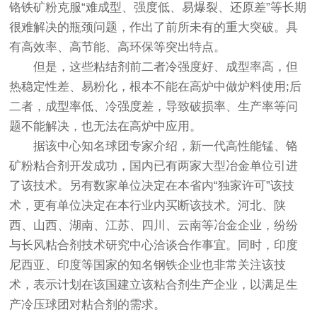
铬铁矿粉克服“难成型、强度低、易爆裂、还原差”等长期
很难解决的瓶颈问题，作出了前所未有的重大突破。具
有高效率、高节能、高环保等突出特点。
但是，这些粘结剂前二者冷强度好、成型率高，但
热稳定性差、易粉化，根本不能在高炉中做炉料使用;后
二者，成型率低、冷强度差，导致破损率、生产率等问
题不能解决，也无法在高炉中应用。
据该中心知名球团专家介绍，新一代高性能锰、铬
矿粉粘合剂开发成功，国内已有两家大型冶金单位引进
了该技术。另有数家单位决定在本省内“独家许可”该技
术，更有单位决定在本行业内买断该技术。河北、陕
西、山西、湖南、江苏、四川、云南等冶金企业，纷纷
与长风粘合剂技术研究中心洽谈合作事宜。同时，印度
尼西亚、印度等国家的知名钢铁企业也非常关注该技
术，表示计划在该国建立该粘合剂生产企业，以满足生
产冷压球团对粘合剂的需求。