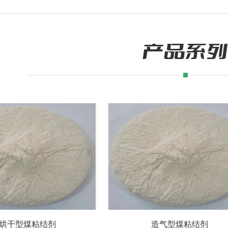
产品系列
烘干型煤粘结剂
造气型煤粘结剂