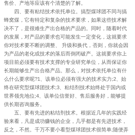
售价、产地等应该有个清楚的了解。
四、要有粘结技术依托单位。
搞型煤球团不同与搞
蜂窝煤，它有特定和复杂的技术要求，如果这些技术解
决不了，是很难生产出合格的产品的。同时，随着时代
的发展，对产品的要求也可能发生一定变化，这就要求
你对技术要不断的调整、 升级和换代，否则，你就会因
为产品的老化或技术的落后而倒闭破产。这就要求你上
项目前必须要有技术支撑的专业研究单位，从而保证你
长期能够生产出合格产品。那么，对技术依托单位有什
么什么要求呢?1、该单位必须有强大的技术实力;2、始
终在研究型煤球团技术;3、粘结剂技术始终处于国内或
世界领先地位;4、该单位信誉好、售后服务好，能够提
供长期咨询服务。
五、要有先进的粘结剂技术。
根据近几年的实践经
验来看，凡是成功赚钱的企业，几乎都是有先进技术，
反之，不然。千万不要小看型煤球团技术很简单;随便弄