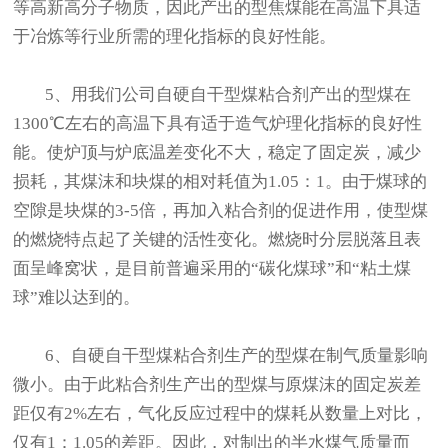
等高新高分子物质，因此产出的型焦煤能在高温下具适
于冶炼等行业所需的理化指标的良好性能。
5、用我们公司自硬自干型煤粘合剂产出的型煤在
1300℃左右的高温下具有适于造气炉理化指标的良好性
能。使炉顶与炉底温差变化不大，稳定了固定炭，减少
损耗，其煤沫和块煤的相对耗值为1.05：1。由于煤球的
空隙是块煤的3-5倍，再加入粘合剂的促进作用，使型煤
的燃烧特点起了关键的活性变化。燃烧时分层脱落且表
面呈峰窝状，是目前普遍采用的“碳化煤球”和“粘土煤
球”难以达到的。
6、自硬自干型煤粘合剂生产的型煤在制气质量影响
微小。由于此粘合剂生产出的型煤与原煤沫的固定炭差
距仅有2%左右，气化反应过程中的煤耗从数量上对比，
仅有1：1.05的差距。因此，对制出的半水煤气质量而